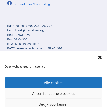
facebook.com/lavahealing
Bank: NL 26 BUNQ 2031 7977 78
t.n.v. Praktijk LavaHealing
BIC: BUNQNL2A
KvK: 51753251
BTW: NL001918994B74
BATC beroeps registratie nr: BR - 01626
AGB zorgverleners code: 90-043718
AGB Praktijkcode: 90-52457
Klacht en Tuchtrecht reg.nr: KB. 1011.1148
Deze website gebruikt cookies
Alle cookies
Cookie statement
Privacyverklaring
Alleen functionele cookies
Bekijk voorkeuren
© 2026 Lavahealing