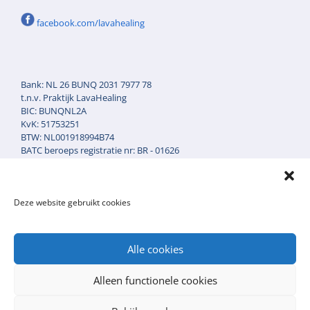
facebook.com/lavahealing
Bank: NL 26 BUNQ 2031 7977 78
t.n.v. Praktijk LavaHealing
BIC: BUNQNL2A
KvK: 51753251
BTW: NL001918994B74
BATC beroeps registratie nr: BR - 01626
AGB zorgverleners code: 90-043718
AGB Praktijkcode: 90-52457
Klacht en Tuchtrecht reg.nr: KB. 1011.1148
Deze website gebruikt cookies
Alle cookies
Cookie statement
Privacyverklaring
Alleen functionele cookies