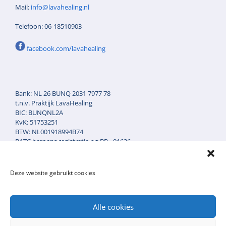
Mail:
info@lavahealing.nl
Telefoon: 06-18510903
facebook.com/lavahealing
Bank: NL 26 BUNQ 2031 7977 78
t.n.v. Praktijk LavaHealing
BIC: BUNQNL2A
KvK: 51753251
BTW: NL001918994B74
BATC beroeps registratie nr: BR - 01626
AGB zorgverleners code: 90-043718
AGB Praktijkcode: 90-52457
Klacht en Tuchtrecht reg.nr: KB. 1011.1148
Deze website gebruikt cookies
Alle cookies
Cookie statement
Privacyverklaring