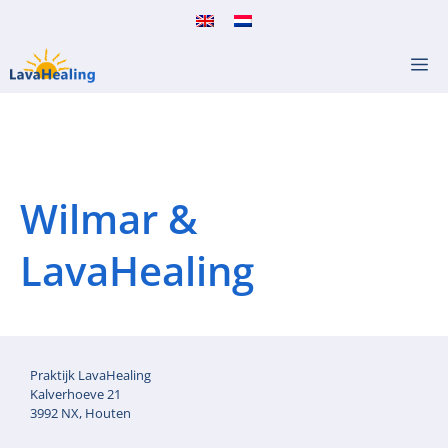
Ga
naar
M
de
inhoud
Wilmar &
LavaHealing
Praktijk LavaHealing
Kalverhoeve 21
3992 NX, Houten