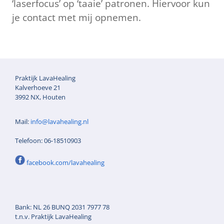
‘laserfocus’ op ‘taaie’ patronen. Hiervoor kun
je contact met mij opnemen.
Praktijk LavaHealing
Kalverhoeve 21
3992 NX, Houten
Mail:
info@lavahealing.nl
Telefoon: 06-18510903
facebook.com/lavahealing
Bank: NL 26 BUNQ 2031 7977 78
t.n.v. Praktijk LavaHealing